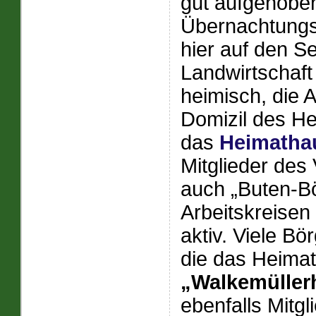
gut aufgehoben
Übernachtungsm
hier auf den S
Landwirtschaft
heimisch, die A
Domizil des He
das
Heimatha
Mitglieder des
auch „Buten-Bö
Arbeitskreisen
aktiv. Viele B
die das Heima
„Walkemüller
ebenfalls Mitg