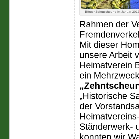
Börger Zehntscheune im Januar 201
Rahmen der Ve
Fremdenverkeh
Mit dieser Hom
unsere Arbeit 
Heimatverein 
ein Mehrzwec
„Zehntscheu
„Historische S
der Vorstandsa
Heimatvereins-
Ständerwerk- 
konnten wir W