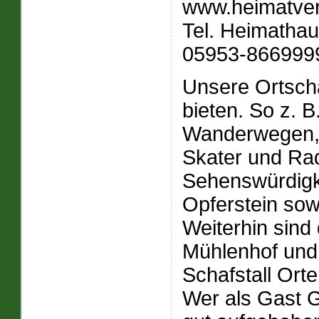
www.heimatver
Tel. Heimatha
05953-8669999 
Unsere Ortscha
bieten. So z. 
Wanderwegen, 
Skater und Ra
Sehenswürdigke
Opferstein so
Weiterhin sind
Mühlenhof und 
Schafstall Ort
Wer als Gast Ge