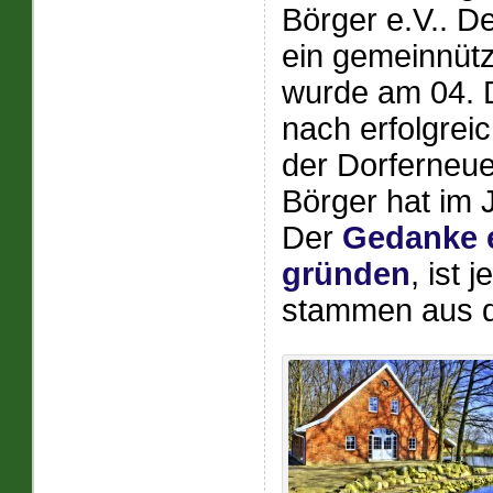
Börger e.V.. D
ein gemeinnützi
wurde am 04. 
nach erfolgrei
der Dorferneu
Börger hat im J
Der
Gedanke e
gründen
, ist 
stammen aus d