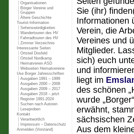
Seiten gefunde
Organisationen
Börger Vereine und
Sie (ihr) finden
Gruppen
Ältere Geschichte
Informationen 
Tourist-Information
Sehenswürdigkeiten
Verein, die Arb
Wandertouren des HV
Vereines und ü
Fahrradtouren des HV
Zimmer Verzeichnis
Mitglieder. Las
Interessante Seiten
Ortsteil Dosfeld
sich) euch unt
Ortsteil Nordkamp
Heimatverein ASD
und informiere
Webseiten Heimatvereine
Use Borger Jahresschriften
liegt im
Emsla
Ausgaben 1991 – 1999
Ausgaben 2000 – 2008
des schönen „
Ausgaben 2009 – 2017
Ausgaben 2018 – jetzt
wurde „Borger
Register 1991-2024
Suchen nach Autoren
erwähnt, stamm
Leseproben
Kontakt
sächsischen Ze
Verantwortlich
Impressum – Datenschutz
Aus dem kleine
Anmelden (Vorstand)